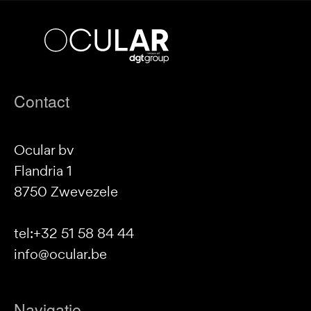
Ocular
bv
Footer
Contact
Ocular bv
Flandria 1
8750 Zwevezele
tel:+32 51 58 84 44
info@ocular.be
Navigatie