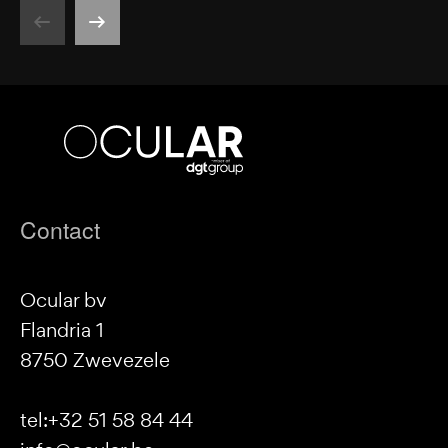
Ocular
bv
Footer
Contact
Ocular bv
Flandria 1
8750 Zwevezele
tel:+32 51 58 84 44